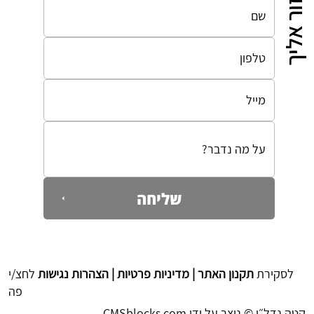
לחזור אליך
שליחה
לסקירת
תקנון האתר | מדיניות פרטיות | הצהרות נגישות
לחצ/י
פה
קטה נדל״ן © נוצר על ידי
CMSblocks.com