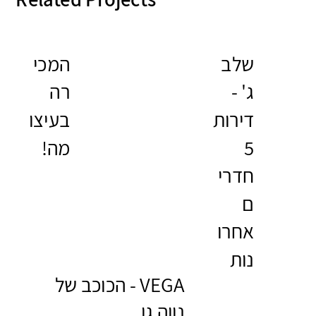
שלב
המכי
ג' -
רה
דירות
בעיצו
5
מה!
חדרי
ם
אחרו
נות
VEGA - הכוכב של
נווה גן