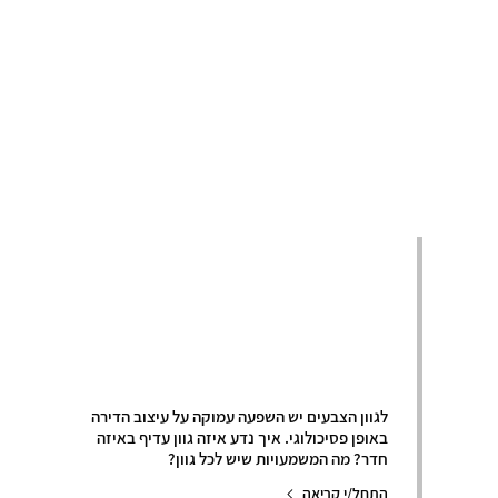
צבע – השפעתו של
הצבע על עיצוב
הדירה
לגוון הצבעים יש השפעה עמוקה על עיצוב הדירה
באופן פסיכולוגי. איך נדע איזה גוון עדיף באיזה
חדר? מה המשמעויות שיש לכל גוון?
התחל/י קריאה